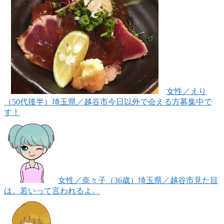
女性
／えり
（50代後半）
埼玉県／越谷市
今日以外で会える方募集中で
す！
女性
／奈々子（36歳）
埼玉県／越谷市
見た目
は、若いって言われるよ。