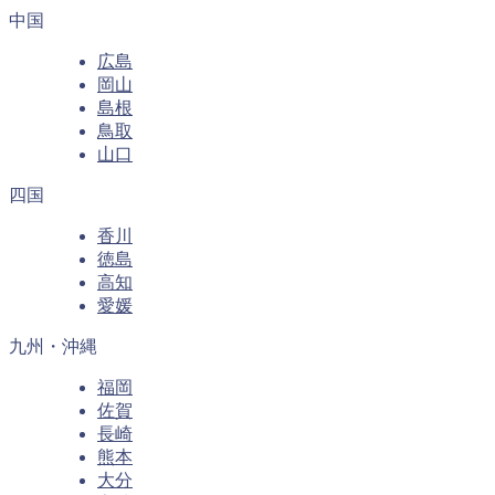
中国
広島
岡山
島根
鳥取
山口
四国
香川
徳島
高知
愛媛
九州・沖縄
福岡
佐賀
長崎
熊本
大分