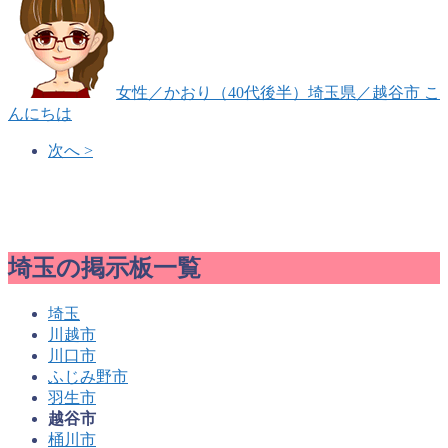
女性
／かおり（40代後半）
埼玉県／越谷市
こ
んにちは
次へ >
埼玉の掲示板一覧
埼玉
川越市
川口市
ふじみ野市
羽生市
越谷市
桶川市