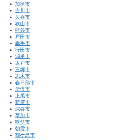
加須市
吉川市
久喜市
狭山市
熊谷市
戸田市
幸手市
行田市
鴻巣市
坂戸市
三郷市
志木市
春日部市
所沢市
上尾市
新座市
深谷市
草加市
秩父市
朝霞市
鶴ケ島市