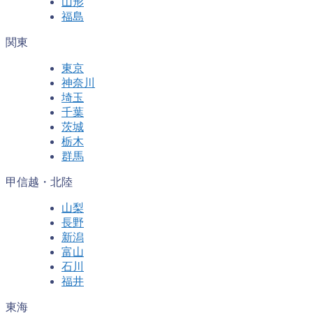
山形
福島
関東
東京
神奈川
埼玉
千葉
茨城
栃木
群馬
甲信越・北陸
山梨
長野
新潟
富山
石川
福井
東海