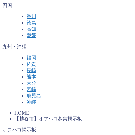
四国
香川
徳島
高知
愛媛
九州・沖縄
福岡
佐賀
長崎
熊本
大分
宮崎
鹿児島
沖縄
HOME
【越谷市】オフパコ募集掲示板
オフパコ掲示板