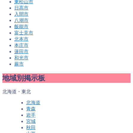
東松山市
日高市
入間市
八潮市
飯能市
富士見市
北本市
本庄市
蓮田市
和光市
蕨市
地域別掲示板
北海道・東北
北海道
青森
岩手
宮城
秋田