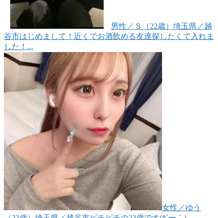
男性
／Ｓ（22歳）
埼玉県／越
谷市
はじめまして！近くでお酒飲める友達探したくて入れま
した！...
女性
／ゆう
（23歳）
埼玉県／越谷市
ピチピチの23歳です(*´ー｀)