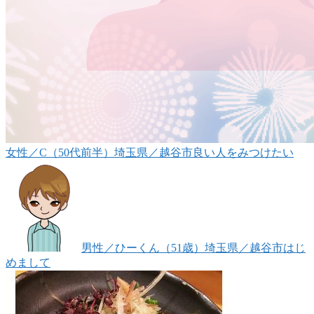
女性
／C（50代前半）
埼玉県／越谷市
良い人をみつけたい
男性
／ひーくん（51歳）
埼玉県／越谷市
はじ
めまして