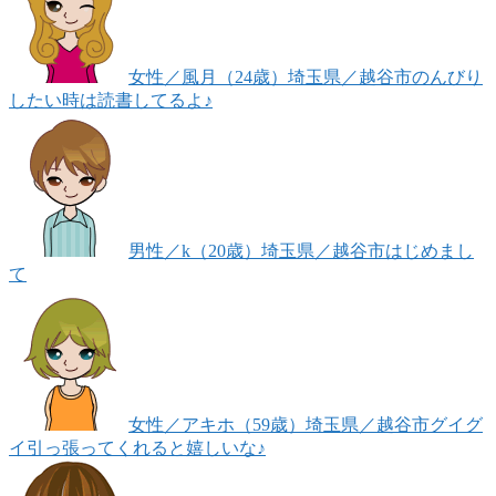
女性
／風月（24歳）
埼玉県／越谷市
のんびり
したい時は読書してるよ♪
男性
／k（20歳）
埼玉県／越谷市
はじめまし
て
女性
／アキホ（59歳）
埼玉県／越谷市
グイグ
イ引っ張ってくれると嬉しいな♪