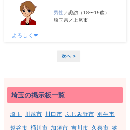
男性
／諏訪（18〜19歳）
埼玉県／上尾市
よろしく❤
次へ >
埼玉の掲示板一覧
埼玉
川越市
川口市
ふじみ野市
羽生市
越谷市
桶川市
加須市
吉川市
久喜市
狭