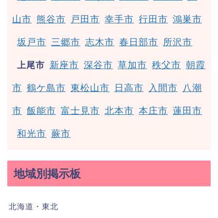
山市
熊谷市
戸田市
幸手市
行田市
鴻巣市
坂戸市
三郷市
志木市
春日部市
所沢市
新座市
深谷市
草加市
秩父市
朝霞
上尾市
市
鶴ケ島市
東松山市
日高市
入間市
八潮
市
飯能市
富士見市
北本市
本庄市
蓮田市
和光市
蕨市
地域別掲示板
北海道・東北