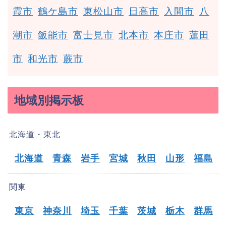
霞市
鶴ケ島市
東松山市
日高市
入間市
八
潮市
飯能市
富士見市
北本市
本庄市
蓮田
市
和光市
蕨市
地域別掲示板
北海道・東北
北海道
青森
岩手
宮城
秋田
山形
福島
関東
東京
神奈川
埼玉
千葉
茨城
栃木
群馬