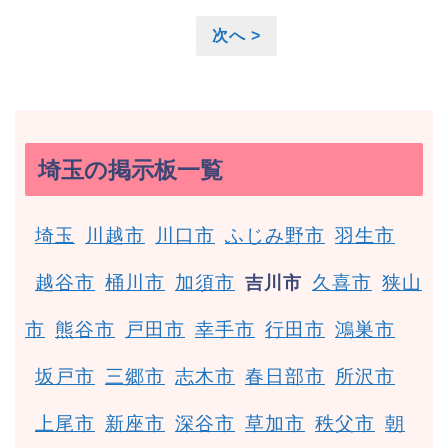
次へ >
埼玉の掲示板一覧
埼玉
川越市
川口市
ふじみ野市
羽生市
越谷市
桶川市
加須市
久喜市
狭山
吉川市
市
熊谷市
戸田市
幸手市
行田市
鴻巣市
坂戸市
三郷市
志木市
春日部市
所沢市
上尾市
新座市
深谷市
草加市
秩父市
朝