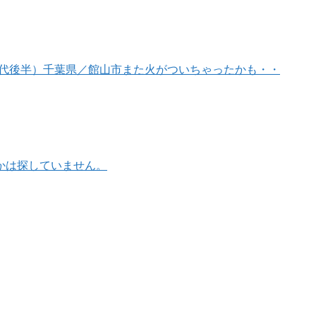
0代後半）
千葉県／館山市
また火がついちゃったかも・・
かは探していません。