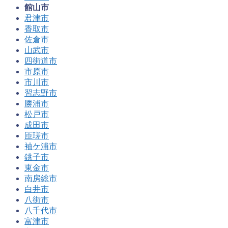
館山市
君津市
香取市
佐倉市
山武市
四街道市
市原市
市川市
習志野市
勝浦市
松戸市
成田市
匝瑳市
袖ケ浦市
銚子市
東金市
南房総市
白井市
八街市
八千代市
富津市