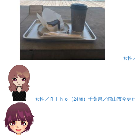
女性
女性
／Ｒｉｈｏ（24歳）
千葉県／館山市
今更