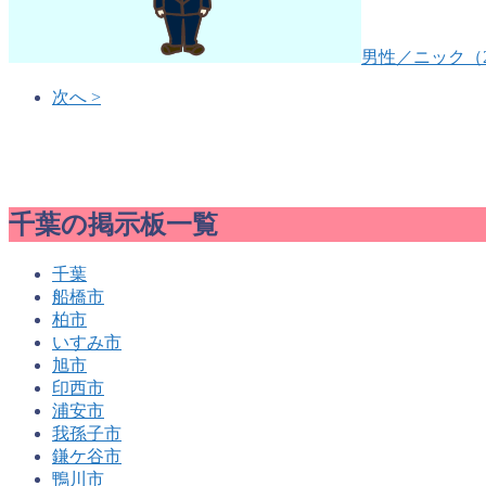
男性
／ニック（
次へ >
千葉の掲示板一覧
千葉
船橋市
柏市
いすみ市
旭市
印西市
浦安市
我孫子市
鎌ケ谷市
鴨川市