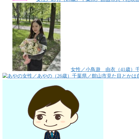
女性
／小鳥遊 由衣（41歳）
女性
／あやの（26歳）
千葉県／館山市
見た目とかは