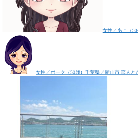
女性
／あこ（5
女性
／ポーク（50歳）
千葉県／館山市
恋人と