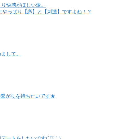
より快感がほしい派。
はやっぱり【恋】と【刺激】ですよね！？
めまして。
の繋がりを持ちたいです★
デートをしたいです(´▽｀)