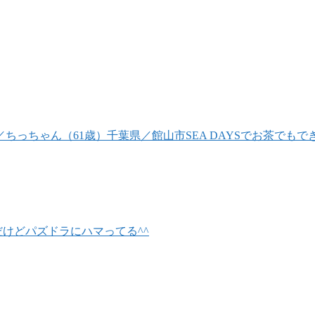
／ちっちゃん（61歳）
千葉県／館山市
SEA DAYSでお茶でも
だけどパズドラにハマってる^^