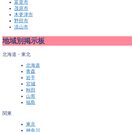
富里市
茂原市
木更津市
野田市
流山市
地域別掲示板
北海道・東北
北海道
青森
岩手
宮城
秋田
山形
福島
関東
東京
神奈川