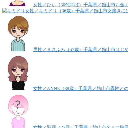
女性
／ひぃ（30代半ば）
千葉県／館山市
お金
女性
／キミドリ（36歳）
千葉県／館山市
女磨きに
男性
／まさふみ（57歳）
千葉県／館山市
はじ
女性
／ANNE（38歳）
千葉県／館山市
異性と
女性
／彩羽（25歳）
千葉県／館山市
久々に映画