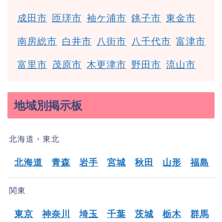
成田市
匝瑳市
袖ケ浦市
銚子市
東金市
南房総市
白井市
八街市
八千代市
富津市
富里市
茂原市
木更津市
野田市
流山市
地域別掲示板
北海道・東北
北海道
青森
岩手
宮城
秋田
山形
福島
関東
東京
神奈川
埼玉
千葉
茨城
栃木
群馬