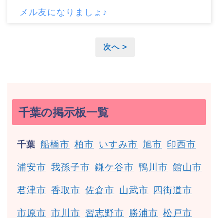
メル友になりましょ♪
次へ >
千葉の掲示板一覧
船橋市
柏市
いすみ市
旭市
印西市
千葉
浦安市
我孫子市
鎌ケ谷市
鴨川市
館山市
君津市
香取市
佐倉市
山武市
四街道市
市原市
市川市
習志野市
勝浦市
松戸市