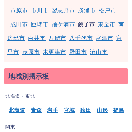
市原市
市川市
習志野市
勝浦市
松戸市
成田市
匝瑳市
袖ケ浦市
東金市
南
銚子市
房総市
白井市
八街市
八千代市
富津市
富
里市
茂原市
木更津市
野田市
流山市
地域別掲示板
北海道・東北
北海道
青森
岩手
宮城
秋田
山形
福島
関東