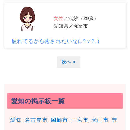
女性
／渚紗（29歳）
愛知県／弥富市
疲れてるから癒されたいな(｡?ｖ?｡)
次へ >
愛知の掲示板一覧
愛知
名古屋市
岡崎市
一宮市
犬山市
豊