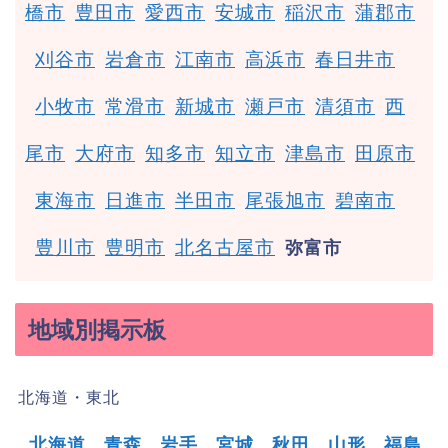
橋市
豊田市
愛西市
安城市
稲沢市
蒲郡市
刈谷市
岩倉市
江南市
高浜市
春日井市
小牧市
常滑市
新城市
瀬戸市
清須市
西
尾市
大府市
知多市
知立市
津島市
田原市
東海市
日進市
半田市
尾張旭市
碧南市
豊川市
豊明市
北名古屋市
弥富市
地域別掲示板
北海道・東北
北海道
青森
岩手
宮城
秋田
山形
福島