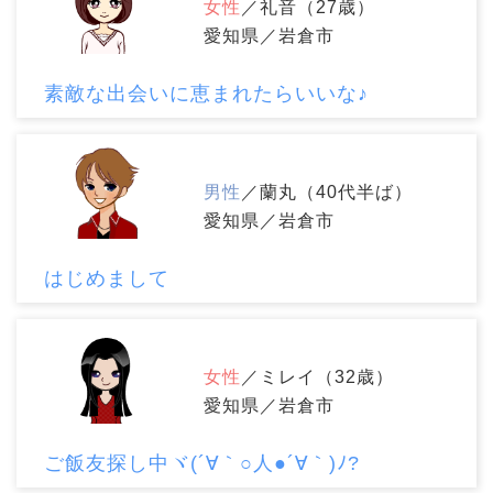
女性
／礼音（27歳）
愛知県／岩倉市
素敵な出会いに恵まれたらいいな♪
男性
／蘭丸（40代半ば）
愛知県／岩倉市
はじめまして
女性
／ミレイ（32歳）
愛知県／岩倉市
ご飯友探し中ヾ(´∀｀○人●´∀｀)ﾉ?