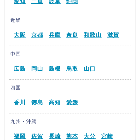
愛知
三重
岐阜
静岡
近畿
大阪
京都
兵庫
奈良
和歌山
滋賀
中国
広島
岡山
島根
鳥取
山口
四国
香川
徳島
高知
愛媛
九州・沖縄
福岡
佐賀
長崎
熊本
大分
宮崎