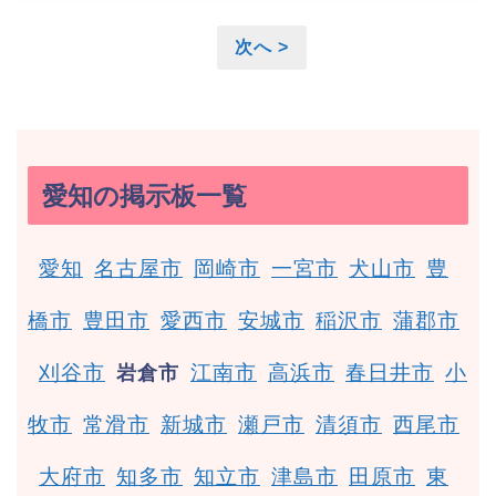
次へ >
愛知の掲示板一覧
愛知
名古屋市
岡崎市
一宮市
犬山市
豊
橋市
豊田市
愛西市
安城市
稲沢市
蒲郡市
刈谷市
江南市
高浜市
春日井市
小
岩倉市
牧市
常滑市
新城市
瀬戸市
清須市
西尾市
大府市
知多市
知立市
津島市
田原市
東