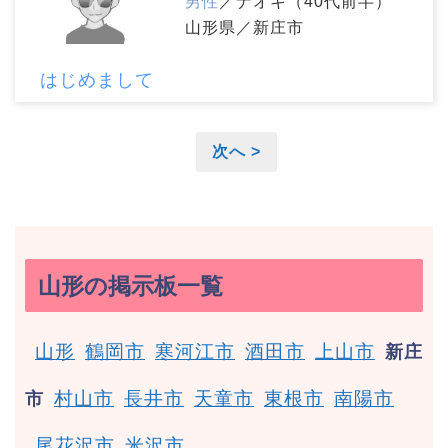
男性
／ナオキ（40代前半）
山形県／新庄市
はじめまして
次へ >
山形の掲示板一覧
山形
鶴岡市
寒河江市
酒田市
上山市
新庄
村山市
長井市
天童市
東根市
南陽市
市
尾花沢市
米沢市