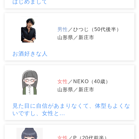
はじめまして
男性
／ひつじ（50代後半）
山形県／新庄市
お酒好きな人
女性
／NEKO（40歳）
山形県／新庄市
見た目に自信があまりなくて、体型もよくな
いですし、女性と...
女性
／P（20代前半）