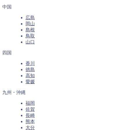
中国
広島
岡山
島根
鳥取
山口
四国
香川
徳島
高知
愛媛
九州・沖縄
福岡
佐賀
長崎
熊本
大分