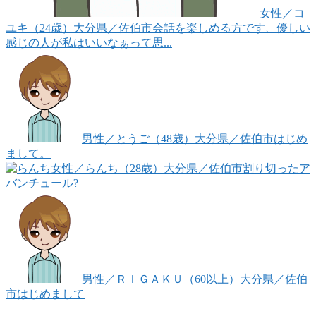
女性
／コ
ユキ（24歳）
大分県／佐伯市
会話を楽しめる方です、優しい
感じの人が私はいいなぁって思...
男性
／とうご（48歳）
大分県／佐伯市
はじめ
まして。
女性
／らんち（28歳）
大分県／佐伯市
割り切ったア
バンチュール?
男性
／ＲＩＧＡＫＵ（60以上）
大分県／佐伯
市
はじめまして