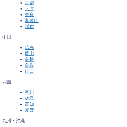
京都
兵庫
奈良
和歌山
滋賀
中国
広島
岡山
島根
鳥取
山口
四国
香川
徳島
高知
愛媛
九州・沖縄