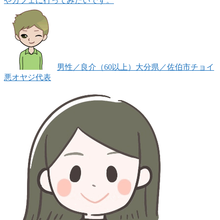
やカフェに行ってみたいです。
男性
／良介（60以上）
大分県／佐伯市
チョイ
悪オヤジ代表