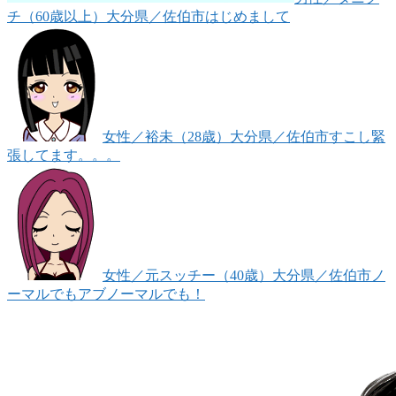
チ（60歳以上）
大分県／佐伯市
はじめまして
女性
／裕未（28歳）
大分県／佐伯市
すこし緊
張してます。。。
女性
／元スッチー（40歳）
大分県／佐伯市
ノ
ーマルでもアブノーマルでも！