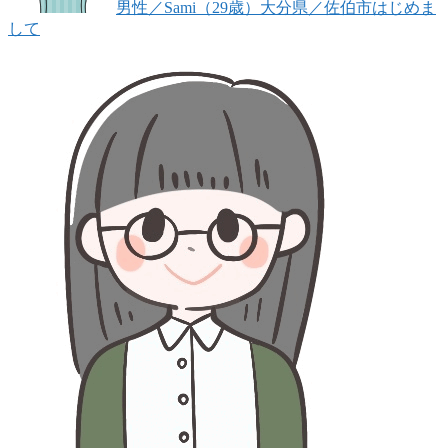
男性
／Sami（29歳）
大分県／佐伯市
はじめま
して