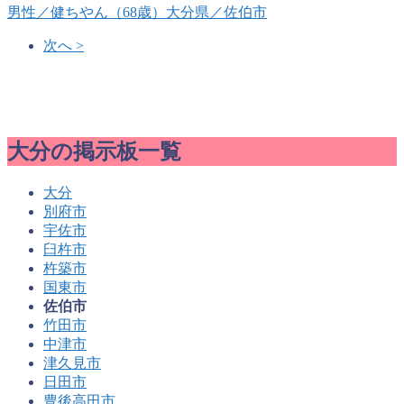
男性
／健ちやん（68歳）
大分県／佐伯市
次へ >
大分の掲示板一覧
大分
別府市
宇佐市
臼杵市
杵築市
国東市
佐伯市
竹田市
中津市
津久見市
日田市
豊後高田市