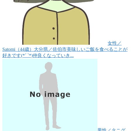
女性
／
Satomi（44歳）
大分県／佐伯市
美味しいご飯を食べることが
好きです(*´ `*)仲良くなっていき...
男性
／タニグ