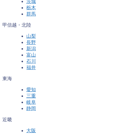
茨城
栃木
群馬
甲信越・北陸
山梨
長野
新潟
富山
石川
福井
東海
愛知
三重
岐阜
静岡
近畿
大阪