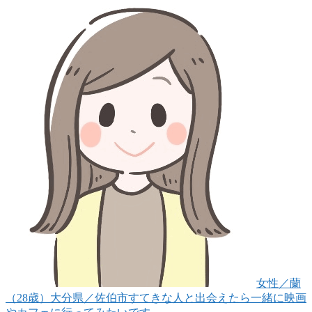
女性
／蘭
（28歳）
大分県／佐伯市
すてきな人と出会えたら一緒に映画