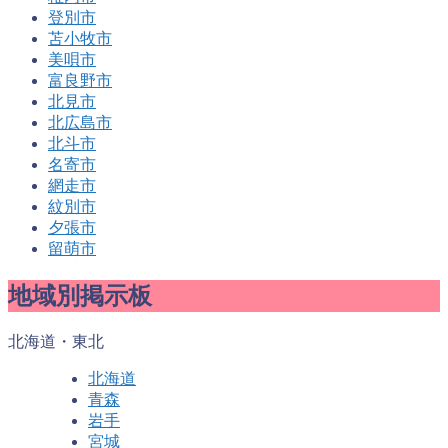
登別市
苫小牧市
美唄市
富良野市
北見市
北広島市
北斗市
名寄市
網走市
紋別市
夕張市
留萌市
地域別掲示板
北海道・東北
北海道
青森
岩手
宮城