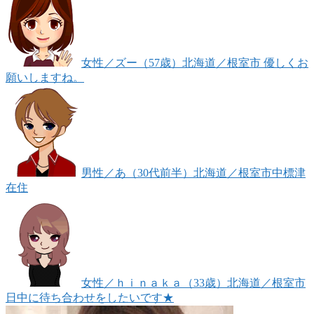
女性
／ズー（57歳）
北海道／根室市
優しくお
願いしますね。
男性
／あ（30代前半）
北海道／根室市
中標津
在住
女性
／ｈｉｎａｋａ（33歳）
北海道／根室市
日中に待ち合わせをしたいです★