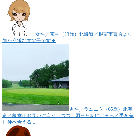
女性
／京香（23歳）
北海道／根室市
普通より
胸が立派な女の子です★
男性
／ラムニク（65歳）
北海
道／根室市
お互いに自立しつつ、困った時にはそっと手を差
し伸べ合える...