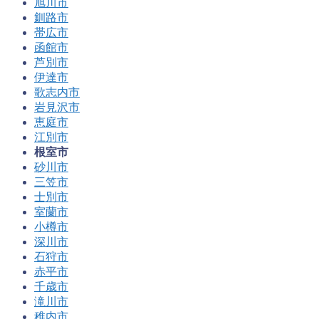
旭川市
釧路市
帯広市
函館市
芦別市
伊達市
歌志内市
岩見沢市
恵庭市
江別市
根室市
砂川市
三笠市
士別市
室蘭市
小樽市
深川市
石狩市
赤平市
千歳市
滝川市
稚内市