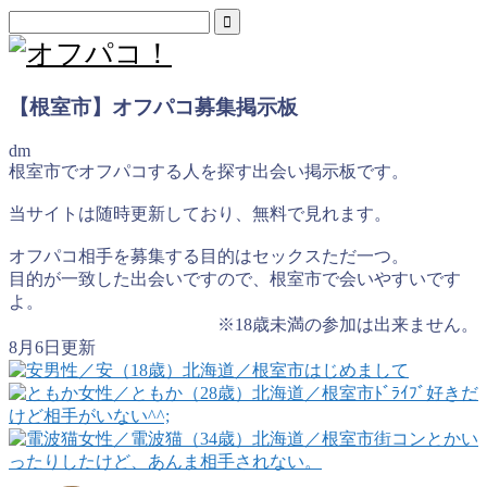
【根室市】オフパコ募集掲示板
dm
根室市でオフパコする人を探す出会い掲示板です。
当サイトは随時更新しており、無料で見れます。
オフパコ相手を募集する目的はセックスただ一つ。
目的が一致した出会いですので、根室市で会いやすいです
よ。
※18歳未満の参加は出来ません。
8月6日更新
男性
／安（18歳）
北海道／根室市
はじめまして
女性
／ともか（28歳）
北海道／根室市
ﾄﾞﾗｲﾌﾞ好きだ
けど相手がいない^^;
女性
／電波猫（34歳）
北海道／根室市
街コンとかい
ったりしたけど、あんま相手されない。