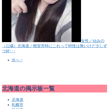
女性
／ゆみの
（22歳）
北海道／根室市
特にこれって特技は無いけど少しず
つ好･･･
次へ >
北海道の掲示板一覧
北海道
札幌市