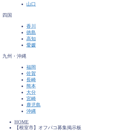
山口
四国
香川
徳島
高知
愛媛
九州・沖縄
福岡
佐賀
長崎
熊本
大分
宮崎
鹿児島
沖縄
HOME
【根室市】オフパコ募集掲示板