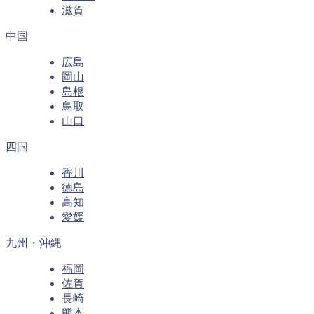
滋賀
中国
広島
岡山
島根
鳥取
山口
四国
香川
徳島
高知
愛媛
九州・沖縄
福岡
佐賀
長崎
熊本