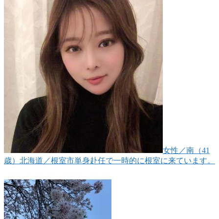
女性
／南（41
歳）
北海道／根室市
単身赴任で一時的に根室に来ています。