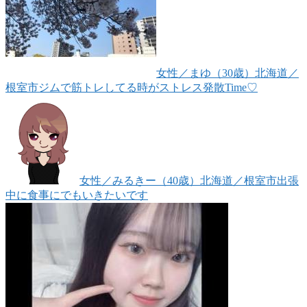
女性
／まゆ（30歳）
北海道／
根室市
ジムで筋トレしてる時がストレス発散Time♡
女性
／みるきー（40歳）
北海道／根室市
出張
中に食事にでもいきたいです