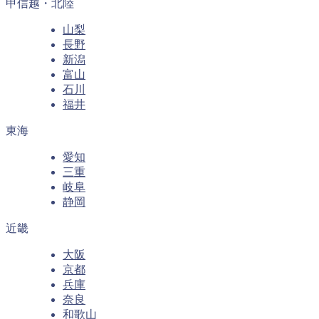
甲信越・北陸
山梨
長野
新潟
富山
石川
福井
東海
愛知
三重
岐阜
静岡
近畿
大阪
京都
兵庫
奈良
和歌山