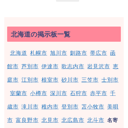
北海道の掲示板一覧
北海道
札幌市
旭川市
釧路市
帯広市
函
館市
芦別市
伊達市
歌志内市
岩見沢市
恵
庭市
江別市
根室市
砂川市
三笠市
士別市
室蘭市
小樽市
深川市
石狩市
赤平市
千
歳市
滝川市
稚内市
登別市
苫小牧市
美唄
市
富良野市
北見市
北広島市
北斗市
名寄