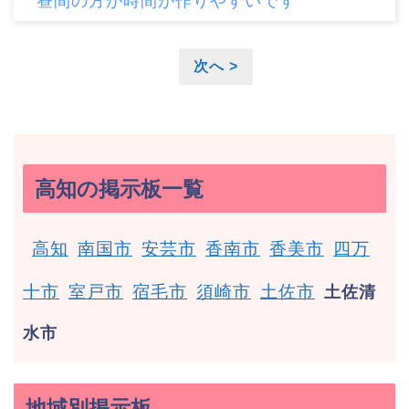
昼間の方が時間が作りやすいです
次へ >
高知の掲示板一覧
高知
南国市
安芸市
香南市
香美市
四万
十市
室戸市
宿毛市
須崎市
土佐市
土佐清
水市
地域別掲示板