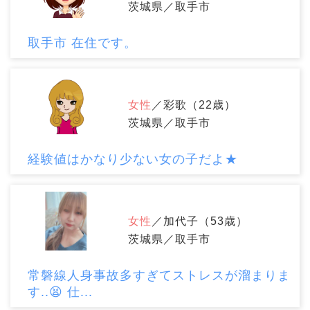
茨城県／取手市
取手市 在住です。
女性
／彩歌（22歳）
茨城県／取手市
経験値はかなり少ない女の子だよ★
女性
／加代子（53歳）
茨城県／取手市
常磐線人身事故多すぎてストレスが溜まりま
す..😫 仕...