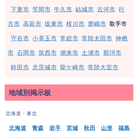
下妻市
笠間市
牛久市
結城市
古河市
行
方市
高萩市
坂東市
桜川市
鹿嶋市
取手市
守谷市
小美玉市
常総市
常陸太田市
神栖
市
石岡市
筑西市
潮来市
土浦市
那珂市
鉾田市
北茨城市
龍ケ崎市
常陸大宮市
地域別掲示板
北海道・東北
北海道
青森
岩手
宮城
秋田
山形
福島