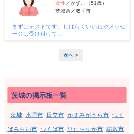
女性
／かずこ（51歳）
茨城県／取手市
まずはテストです、しばらくいいねやメッセ
ージは受け付けて...
次へ >
茨城の掲示板一覧
茨城
水戸市
日立市
かすみがうら市
つく
ばみらい市
つくば市
ひたちなか市
稲敷市