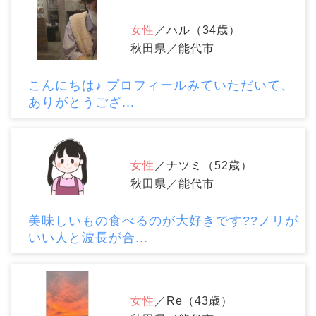
女性
／ハル（34歳）
秋田県／能代市
こんにちは♪ プロフィールみていただいて、
ありがとうござ...
女性
／ナツミ（52歳）
秋田県／能代市
美味しいもの食べるのが大好きです??ノリが
いい人と波長が合...
女性
／Re（43歳）