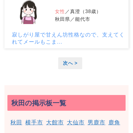
女性
／真澄（38歳）
秋田県／能代市
寂しがり屋で甘えん坊性格なので、支えてく
れてメールもこま...
次へ >
秋田の掲示板一覧
秋田
横手市
大館市
大仙市
男鹿市
鹿角