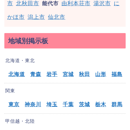
市
北秋田市
由利本荘市
湯沢市
に
能代市
かほ市
潟上市
仙北市
地域別掲示板
北海道・東北
北海道
青森
岩手
宮城
秋田
山形
福島
関東
東京
神奈川
埼玉
千葉
茨城
栃木
群馬
甲信越・北陸