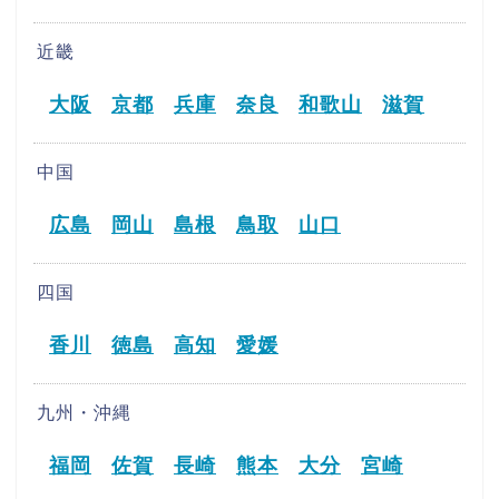
近畿
大阪
京都
兵庫
奈良
和歌山
滋賀
中国
広島
岡山
島根
鳥取
山口
四国
香川
徳島
高知
愛媛
九州・沖縄
福岡
佐賀
長崎
熊本
大分
宮崎