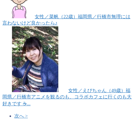
女性
／菜帆（22歳）
福岡県／行橋市
無理には
言わないけど良かったら♪
女性
／えびちゃん（49歳）
福
岡県／行橋市
アニメを観るのも、コラボカフェに行くのも大
好きです ☕...
次へ >