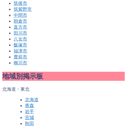
筑後市
筑紫野市
中間市
朝倉市
直方市
田川市
八女市
飯塚市
福津市
豊前市
柳川市
地域別掲示板
北海道・東北
北海道
青森
岩手
宮城
秋田