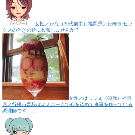
女性
／かな（30代前半）
福岡県／行橋市
セッ
クスのときの音に興奮しませんか？
女性
／ぱっふぇ（60歳）
福岡
県／行橋市
普段は老人ホームで心を込めて食事を作っている
調理師です。 ...