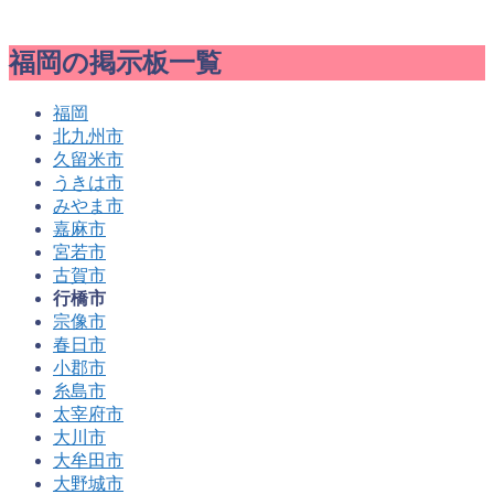
福岡の掲示板一覧
福岡
北九州市
久留米市
うきは市
みやま市
嘉麻市
宮若市
古賀市
行橋市
宗像市
春日市
小郡市
糸島市
太宰府市
大川市
大牟田市
大野城市