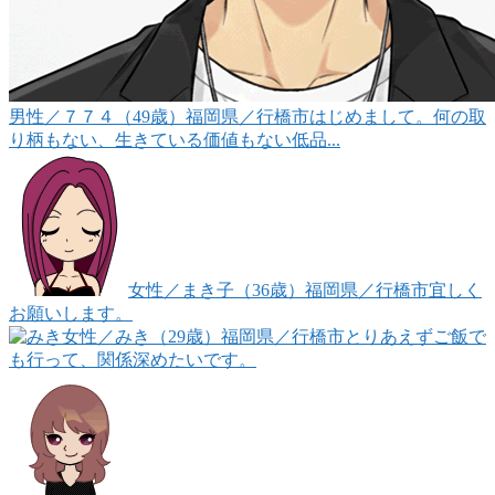
男性
／７７４（49歳）
福岡県／行橋市
はじめまして。何の取
り柄もない、生きている価値もない低品...
女性
／まき子（36歳）
福岡県／行橋市
宜しく
お願いします。
女性
／みき（29歳）
福岡県／行橋市
とりあえずご飯で
も行って、関係深めたいです。