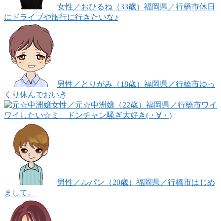
女性
／おひるね（33歳）
福岡県／行橋市
休日
にドライブや旅行に行きたいな♪
男性
／とりがみ（18歳）
福岡県／行橋市
ゆっ
くり休んでおいき
女性
／元☆中洲嬢（22歳）
福岡県／行橋市
ワイ
ワイしたい☆ミ ドンチャン騒ぎ大好き(・∀・)
男性
／ルパン（20歳）
福岡県／行橋市
はじめ
まして。