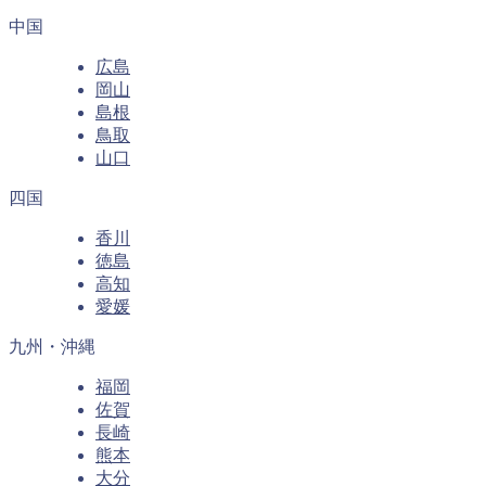
中国
広島
岡山
島根
鳥取
山口
四国
香川
徳島
高知
愛媛
九州・沖縄
福岡
佐賀
長崎
熊本
大分