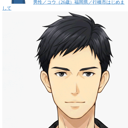
男性
／コウ（26歳）
福岡県／行橋市
はじめま
して