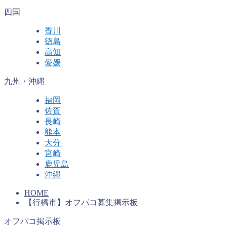
四国
香川
徳島
高知
愛媛
九州・沖縄
福岡
佐賀
長崎
熊本
大分
宮崎
鹿児島
沖縄
HOME
【行橋市】オフパコ募集掲示板
オフパコ掲示板