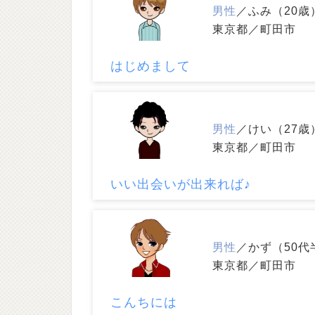
男性
／ふみ（20歳
東京都／町田市
はじめまして
男性
／けい（27歳
東京都／町田市
いい出会いが出来れば♪
男性
／かず（50代
東京都／町田市
こんちには