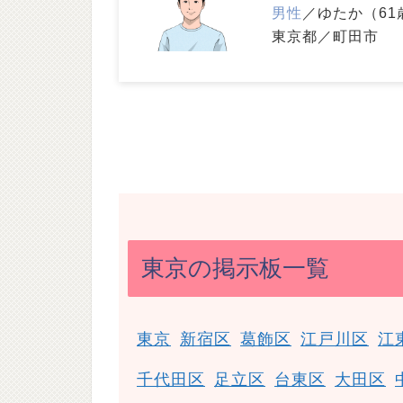
男性
／ゆたか（61
東京都／町田市
東京の掲示板一覧
東京
新宿区
葛飾区
江戸川区
江
千代田区
足立区
台東区
大田区