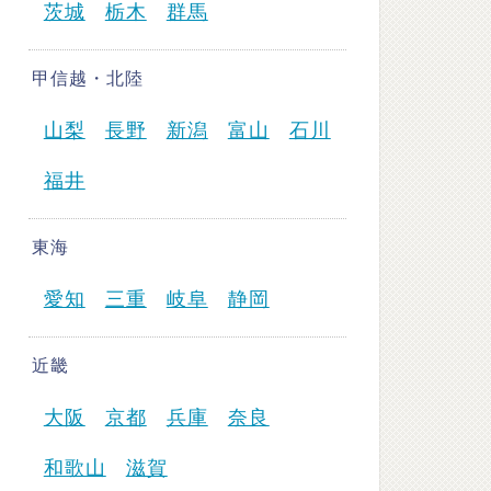
茨城
栃木
群馬
甲信越・北陸
山梨
長野
新潟
富山
石川
福井
東海
愛知
三重
岐阜
静岡
近畿
大阪
京都
兵庫
奈良
和歌山
滋賀