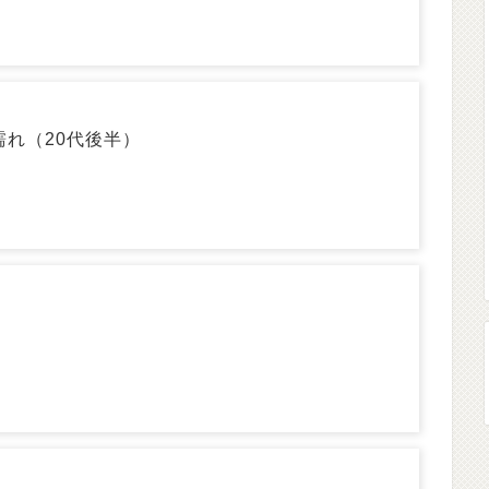
濡れ（20代後半）
）