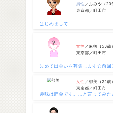
男性
／ふみや（20
東京都／町田市
はじめまして
女性
／麻帆（53歳
東京都／町田市
改めて出会いを募集します☆前回は
女性
／郁美（24歳
東京都／町田市
趣味は貯金です。…と言ってみた