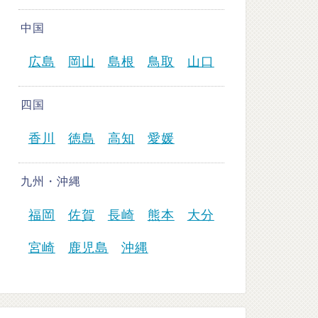
中国
広島
岡山
島根
鳥取
山口
四国
香川
徳島
高知
愛媛
九州・沖縄
福岡
佐賀
長崎
熊本
大分
宮崎
鹿児島
沖縄