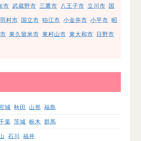
布市
武蔵野市
三鷹市
八王子市
立川市
国
羽村市
国立市
狛江市
小金井市
小平市
昭
市
東久留米市
東村山市
東大和市
日野市
宮城
秋田
山形
福島
千葉
茨城
栃木
群馬
山
石川
福井