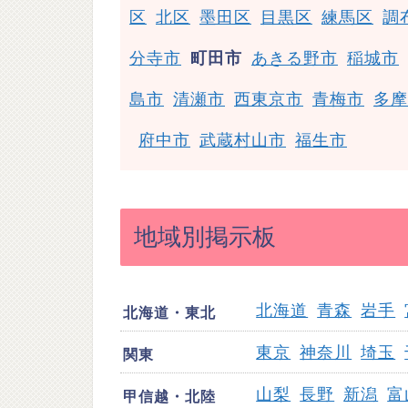
区
北区
墨田区
目黒区
練馬区
調
分寺市
町田市
あきる野市
稲城市
島市
清瀬市
西東京市
青梅市
多摩
府中市
武蔵村山市
福生市
地域別掲示板
北海道
青森
岩手
北海道・東北
東京
神奈川
埼玉
関東
山梨
長野
新潟
富
甲信越・北陸