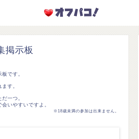
集掲示板
示板です。
れます。
ただ一つ。
で会いやすいですよ。
※18歳未満の参加は出来ません。