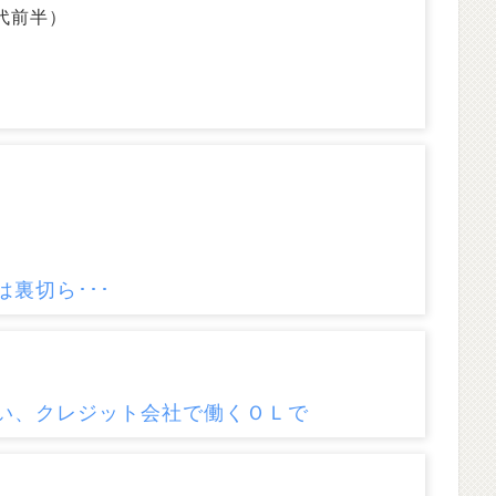
代前半）
）
裏切ら･･･
）
い、クレジット会社で働くＯＬで