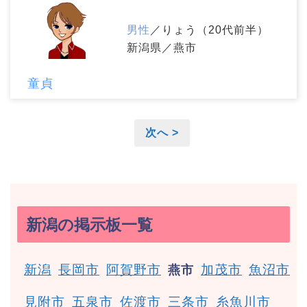
男性
／りょう（20代前半）
新潟県／燕市
童貞
次へ >
新潟の掲示板一覧
新潟
長岡市
阿賀野市
加茂市
魚沼市
燕市
見附市
五泉市
佐渡市
三条市
糸魚川市