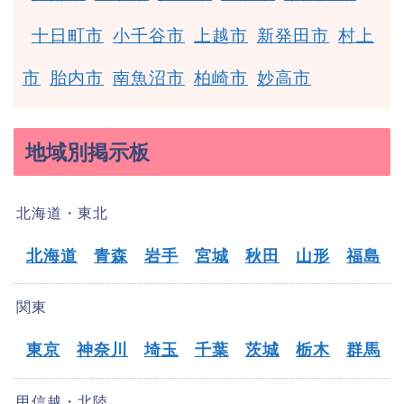
十日町市
小千谷市
上越市
新発田市
村上
市
胎内市
南魚沼市
柏崎市
妙高市
地域別掲示板
北海道・東北
北海道
青森
岩手
宮城
秋田
山形
福島
関東
東京
神奈川
埼玉
千葉
茨城
栃木
群馬
甲信越・北陸