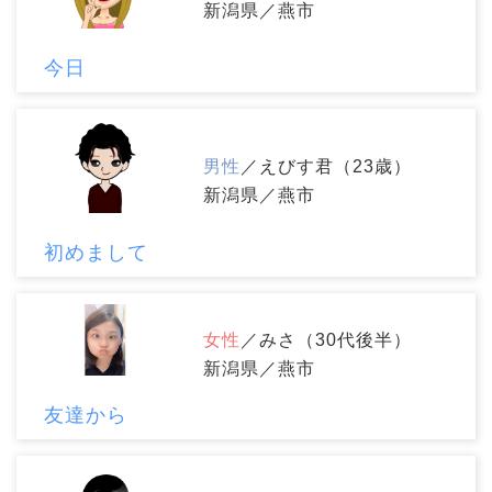
新潟県／燕市
今日
男性
／えびす君（23歳）
新潟県／燕市
初めまして
女性
／みさ（30代後半）
新潟県／燕市
友達から