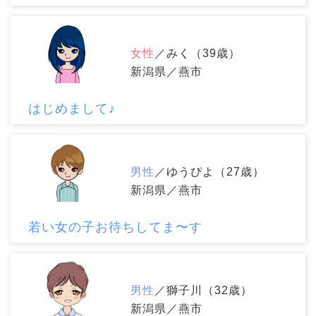
女性
／みく（39歳）
新潟県／燕市
はじめまして♪
男性
／ゆうぴよ（27歳）
新潟県／燕市
若い女の子お待ちしてま〜す
男性
／獅子川（32歳）
新潟県／燕市