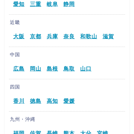
愛知
三重
岐阜
静岡
近畿
大阪
京都
兵庫
奈良
和歌山
滋賀
中国
広島
岡山
島根
鳥取
山口
四国
香川
徳島
高知
愛媛
九州・沖縄
福岡
佐賀
長崎
熊本
大分
宮崎