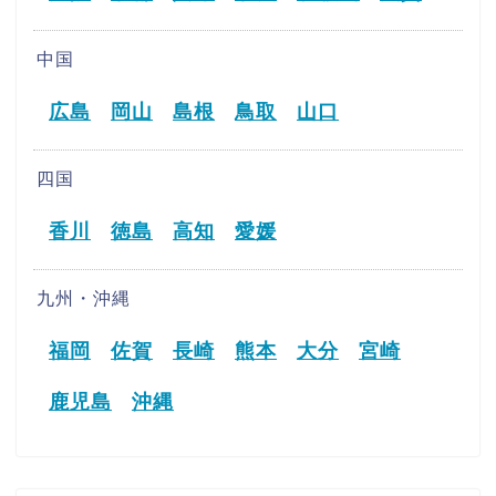
中国
広島
岡山
島根
鳥取
山口
四国
香川
徳島
高知
愛媛
九州・沖縄
福岡
佐賀
長崎
熊本
大分
宮崎
鹿児島
沖縄