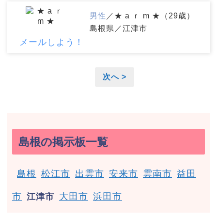
男性
／★ a ｒ m ★（29歳）
島根県／江津市
メールしよう！
次へ >
島根の掲示板一覧
島根
松江市
出雲市
安来市
雲南市
益田
市
大田市
浜田市
江津市