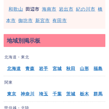
和歌山
海南市
岩出市
紀の川市
橋
田辺市
本市
御坊市
新宮市
有田市
地域別掲示板
北海道・東北
北海道
青森
岩手
宮城
秋田
山形
福島
関東
東京
神奈川
埼玉
千葉
茨城
栃木
群馬
甲信越・北陸